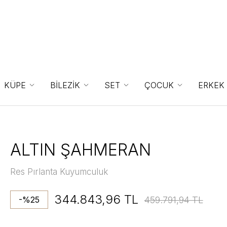
KÜPE
BİLEZİK
SET
ÇOCUK
ERKEK
ALTIN ŞAHMERAN
Res Pırlanta Kuyumculuk
344.843,96 TL
459.791,94 TL
-%25