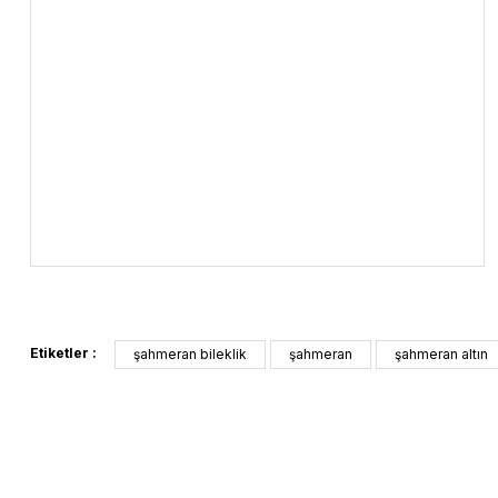
Etiketler :
şahmeran bileklik
şahmeran
şahmeran altın