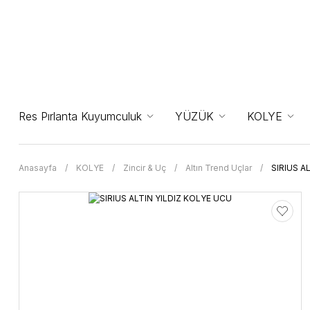
Res Pırlanta Kuyumculuk
YÜZÜK
KOLYE
Anasayfa
KOLYE
Zincir & Uç
Altın Trend Uçlar
SIRIUS A