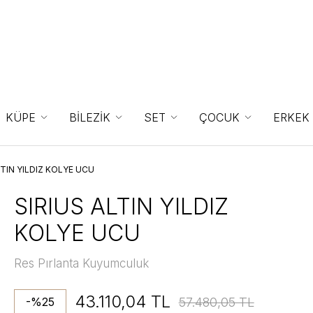
KÜPE
BİLEZİK
SET
ÇOCUK
ERKEK
LTIN YILDIZ KOLYE UCU
SIRIUS ALTIN YILDIZ
KOLYE UCU
Res Pırlanta Kuyumculuk
43.110,04 TL
57.480,05 TL
-%25