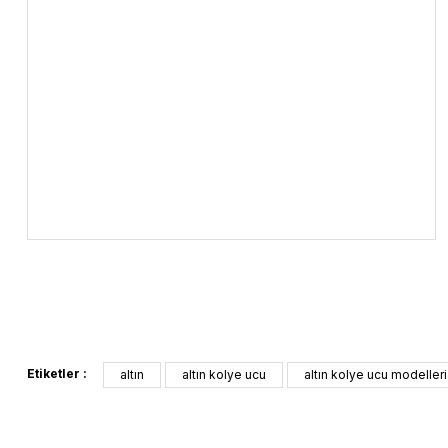
Etiketler :
altın
altın kolye ucu
altın kolye ucu modelleri