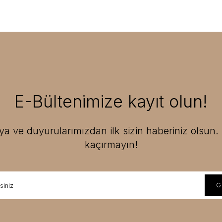
E-Bültenimize kayıt olun!
 ve duyurularımızdan ilk sizin haberiniz olsun. F
kaçırmayın!