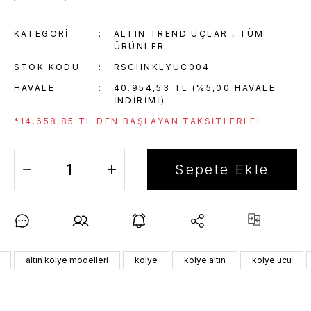
KATEGORI
ALTIN TREND UÇLAR
,
TÜM
ÜRÜNLER
STOK KODU
RSCHNKLYUC004
HAVALE
40.954,53 TL (%5,00 HAVALE
INDIRIMI)
*14.658,85 TL DEN BAŞLAYAN TAKSITLERLE!
Sepete Ekle
altın kolye modelleri
kolye
kolye altın
kolye ucu