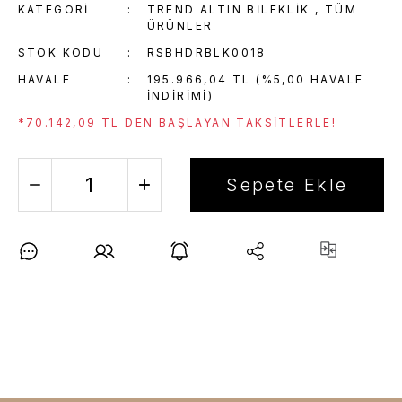
KATEGORI
TREND ALTIN BILEKLIK
,
TÜM
ÜRÜNLER
STOK KODU
RSBHDRBLK0018
HAVALE
195.966,04 TL (%5,00 HAVALE
INDIRIMI)
*70.142,09 TL DEN BAŞLAYAN TAKSITLERLE!
Sepete Ekle