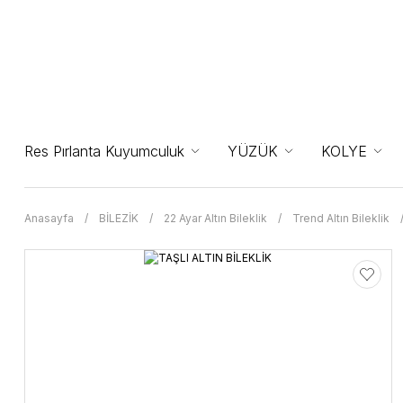
Res Pırlanta Kuyumculuk
YÜZÜK
KOLYE
Anasayfa
BİLEZİK
22 Ayar Altın Bileklik
Trend Altın Bileklik