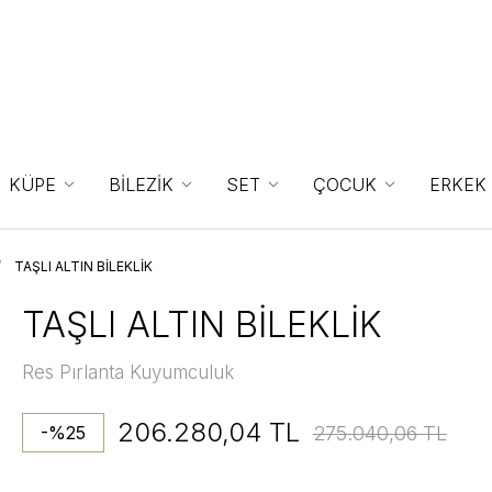
KÜPE
BİLEZİK
SET
ÇOCUK
ERKEK
TAŞLI ALTIN BİLEKLİK
TAŞLI ALTIN BİLEKLİK
Res Pırlanta Kuyumculuk
206.280,04 TL
275.040,06 TL
-%25