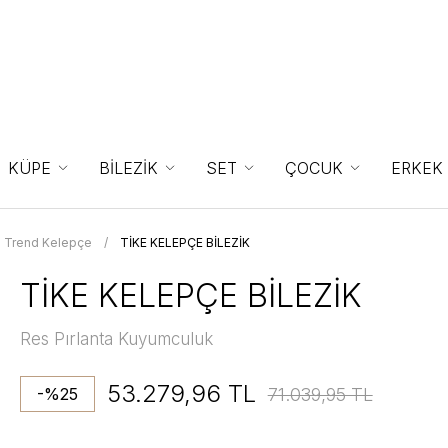
KÜPE
BİLEZİK
SET
ÇOCUK
ERKEK
Trend Kelepçe
TİKE KELEPÇE BİLEZİK
TİKE KELEPÇE BİLEZİK
Res Pırlanta Kuyumculuk
53.279,96 TL
71.039,95 TL
-%25