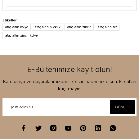
Etiketler :
ataç altın kolye
ataç altın bileklik
ataç altın zincir
ataç altın set
ataç altın zincir kolye
E-Bültenimize kayıt olun!
Kampanya ve duyurularımızdan ilk sizin haberiniz olsun. Fırsatları
kaçırmayın!
GÖNDER