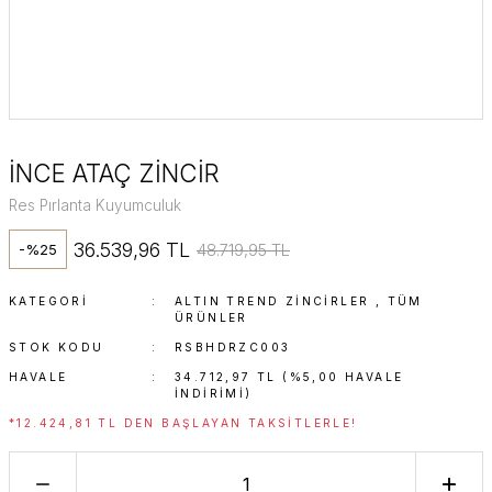
İNCE ATAÇ ZİNCİR
Res Pırlanta Kuyumculuk
36.539,96 TL
48.719,95 TL
-%25
KATEGORI
ALTIN TREND ZINCIRLER
,
TÜM
ÜRÜNLER
STOK KODU
RSBHDRZC003
HAVALE
34.712,97 TL (%5,00 HAVALE
INDIRIMI)
*12.424,81 TL DEN BAŞLAYAN TAKSITLERLE!