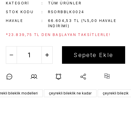
KATEGORI
TÜM ÜRÜNLER
STOK KODU
RSORBBLK0024
HAVALE
66.604,53 TL (%5,00 HAVALE
INDIRIMI)
*23.839,75 TL DEN BAŞLAYAN TAKSITLERLE!
Sepete Ekle
rekli bileklik modelleri
çeyrekli bileklik ne kadar
çeyrekli bilezik