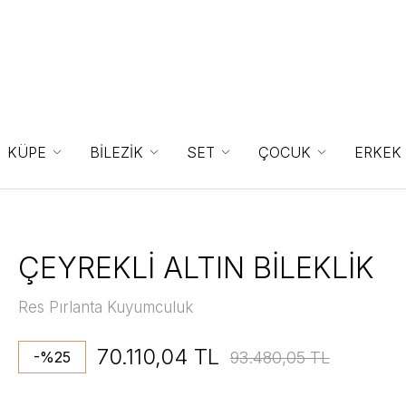
KÜPE
BİLEZİK
SET
ÇOCUK
ERKEK
ÇEYREKLİ ALTIN BİLEKLİK
Res Pırlanta Kuyumculuk
70.110,04 TL
93.480,05 TL
-%25