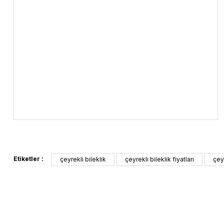
Etiketler :
çeyrekli bileklik
çeyrekli bileklik fiyatları
çey