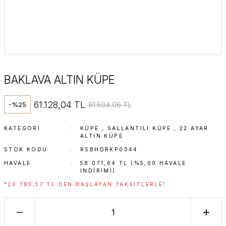
BAKLAVA ALTIN KÜPE
61.128,04 TL
81.504,06 TL
-%25
KATEGORI
KÜPE
,
SALLANTILI KÜPE
,
22 AYAR
ALTIN KÜPE
STOK KODU
RSBHDRKP0044
HAVALE
58.071,64 TL (%5,00 HAVALE
INDIRIMI)
*20.785,57 TL DEN BAŞLAYAN TAKSITLERLE!