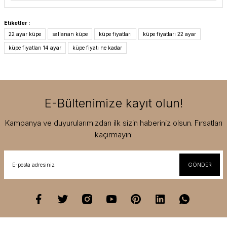
Etiketler :
22 ayar küpe
sallanan küpe
küpe fiyatları
küpe fiyatları 22 ayar
küpe fiyatları 14 ayar
küpe fiyatı ne kadar
E-Bültenimize kayıt olun!
Kampanya ve duyurularımızdan ilk sizin haberiniz olsun. Fırsatları
kaçırmayın!
GÖNDER