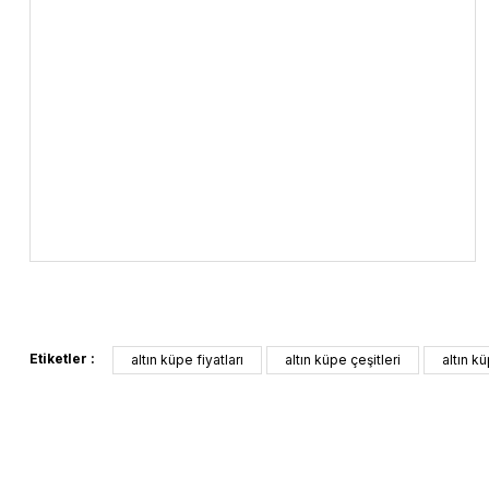
Etiketler :
altın küpe fiyatları
altın küpe çeşitleri
altın k