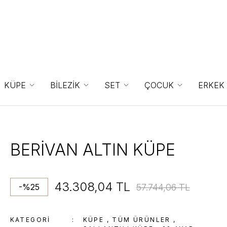
KÜPE
BİLEZİK
SET
ÇOCUK
ERKEK
BERİVAN ALTIN KÜPE
43.308,04 TL
57.744,06 TL
-%25
KATEGORI
KÜPE
,
TÜM ÜRÜNLER
,