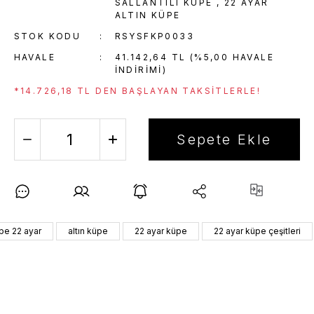
SALLANTILI KÜPE
,
22 AYAR
ALTIN KÜPE
STOK KODU
RSYSFKP0033
HAVALE
41.142,64 TL (%5,00 HAVALE
INDIRIMI)
*14.726,18 TL DEN BAŞLAYAN TAKSITLERLE!
Sepete Ekle
üpe 22 ayar
altın küpe
22 ayar küpe
22 ayar küpe çeşitleri