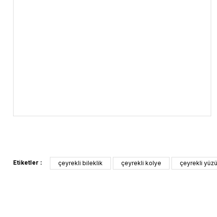
Etiketler :
çeyrekli bileklik
çeyrekli kolye
çeyrekli yüz