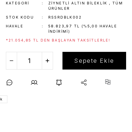
KATEGORI
ZIYNETLI ALTIN BILEKLIK
,
TÜM
ÜRÜNLER
STOK KODU
RSSRDBLK002
HAVALE
58.823,97 TL (%5,00 HAVALE
INDIRIMI)
*21.054,85 TL DEN BAŞLAYAN TAKSITLERLE!
Sepete Ekle
ük