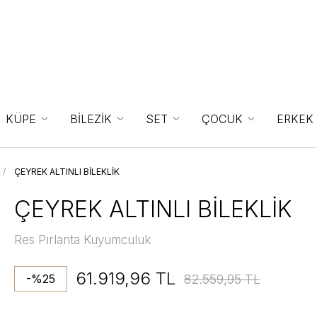
KÜPE
BİLEZİK
SET
ÇOCUK
ERKEK
ÇEYREK ALTINLI BİLEKLİK
ÇEYREK ALTINLI BİLEKLİK
Res Pırlanta Kuyumculuk
61.919,96 TL
82.559,95 TL
-%25