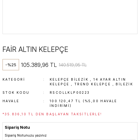
FAİR ALTIN KELEPÇE
105.389,96 TL
140.519,95 TL
-%25
KATEGORI
KELEPÇE BILEZIK
,
14 AYAR ALTIN
KELEPÇE
,
TREND KELEPÇE
,
BİLEZİK
STOK KODU
RSCOLLKLP00223
HAVALE
100.120,47 TL (%5,00 HAVALE
INDIRIMI)
*35.836,10 TL DEN BAŞLAYAN TAKSITLERLE!
Sipariş Notu
Sipariş Notunuzu yazınız