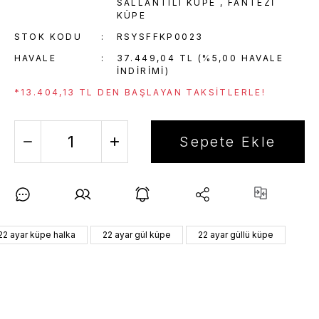
SALLANTILI KÜPE
,
FANTEZI
KÜPE
STOK KODU
RSYSFFKP0023
HAVALE
37.449,04 TL (%5,00 HAVALE
INDIRIMI)
*13.404,13 TL DEN BAŞLAYAN TAKSITLERLE!
Sepete Ekle
22 ayar küpe halka
22 ayar gül küpe
22 ayar güllü küpe