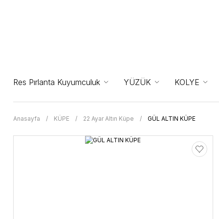
Res Pırlanta Kuyumculuk
YÜZÜK
KOLYE
Anasayfa
KÜPE
22 Ayar Altın Küpe
GÜL ALTIN KÜPE