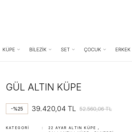
KÜPE
BİLEZİK
SET
ÇOCUK
ERKEK
GÜL ALTIN KÜPE
39.420,04 TL
52.560,06 TL
-%25
KATEGORI
22 AYAR ALTIN KÜPE
,