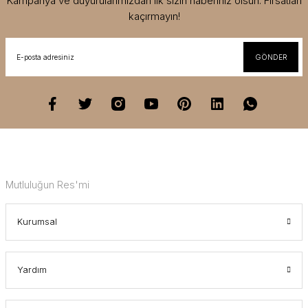
Kampanya ve duyurularımızdan ilk sizin haberiniz olsun. Fırsatları
kaçırmayın!
GÖNDER
Mutluluğun Res'mi
Kurumsal
Yardım