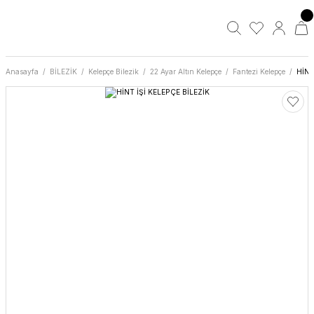
Anasayfa
BİLEZİK
Kelepçe Bilezik
22 Ayar Altın Kelepçe
Fantezi Kelepçe
HİNT