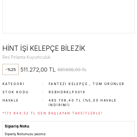
HİNT İŞİ KELEPÇE BİLEZİK
Res Pırlanta Kuyumculuk
511.272,00 TL
681.696,00 TL
-%25
KATEGORI
FANTEZI KELEPÇE
,
TÜM ÜRÜNLER
STOK KODU
RSBHDRKLP0019
HAVALE
485.708,40 TL (%5,00 HAVALE
INDIRIMI)
*173.849,52 TL DEN BAŞLAYAN TAKSITLERLE!
Sipariş Notu
Sipariş Notunuzu yazınız