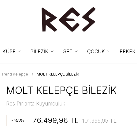
KÜPE
BİLEZİK
SET
ÇOCUK
ERKEK
Trend Kelepçe
MOLT KELEPÇE BİLEZİK
MOLT KELEPÇE BİLEZİK
Res Pırlanta Kuyumculuk
76.499,96 TL
101.999,95 TL
-%25