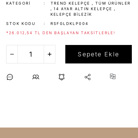
KATEGORI
TREND KELEPÇE
,
TÜM ÜRÜNLER
,
14 AYAR ALTIN KELEPÇE
,
KELEPÇE BILEZIK
STOK KODU
RSFGLDKLP004
*26.012,54 TL DEN BAŞLAYAN TAKSITLERLE!
Sepete Ekle