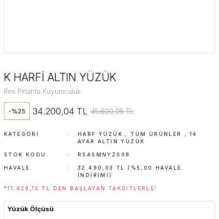
K HARFİ ALTIN YÜZÜK
Res Pırlanta Kuyumculuk
34.200,04 TL
45.600,05 TL
-%25
KATEGORI
HARF YÜZÜK
,
TÜM ÜRÜNLER
,
14
AYAR ALTIN YÜZÜK
STOK KODU
RSASMNYZ008
HAVALE
32.490,03 TL (%5,00 HAVALE
INDIRIMI)
*11.629,15 TL DEN BAŞLAYAN TAKSITLERLE!
Yüzük Ölçüsü