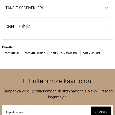
TAKSİT SEÇENEKLERİ
ÖNERİLERİNİZ
Etiketler :
harf yüzük
harf yüzük altın
harf yüzük modelleri
harf yüzükler
E-Bültenimize kayıt olun!
Kampanya ve duyurularımızdan ilk sizin haberiniz olsun. Fırsatları
kaçırmayın!
GÖNDER