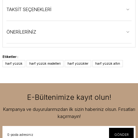
TAKSİT SEÇENEKLERİ
ÖNERİLERİNİZ
Etiketler :
harf yüzük
harf yüzük modelleri
harf yüzükler
harf yüzük altın
E-Bültenimize kayıt olun!
Kampanya ve duyurularımızdan ilk sizin haberiniz olsun. Fırsatları
kaçırmayın!
GÖNDER