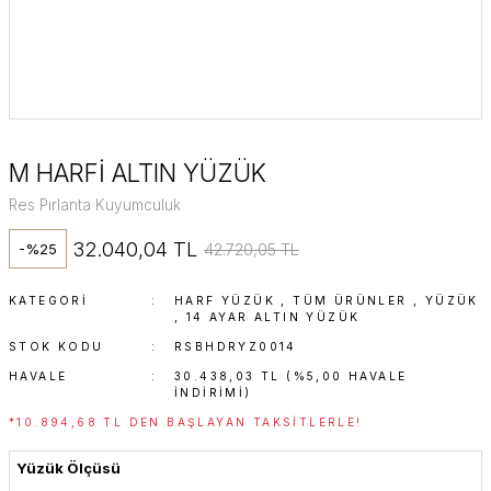
M HARFİ ALTIN YÜZÜK
Res Pırlanta Kuyumculuk
32.040,04 TL
42.720,05 TL
-%25
KATEGORI
HARF YÜZÜK
,
TÜM ÜRÜNLER
,
YÜZÜK
,
14 AYAR ALTIN YÜZÜK
STOK KODU
RSBHDRYZ0014
HAVALE
30.438,03 TL (%5,00 HAVALE
INDIRIMI)
*10.894,68 TL DEN BAŞLAYAN TAKSITLERLE!
Yüzük Ölçüsü