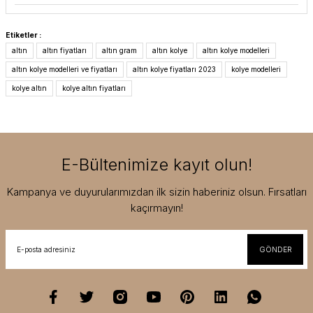
Etiketler :
altın
altın fiyatları
altın gram
altın kolye
altın kolye modelleri
altın kolye modelleri ve fiyatları
altın kolye fiyatları 2023
kolye modelleri
kolye altın
kolye altın fiyatları
E-Bültenimize kayıt olun!
Kampanya ve duyurularımızdan ilk sizin haberiniz olsun. Fırsatları
kaçırmayın!
GÖNDER