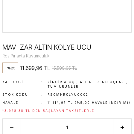
MAVİ ZAR ALTIN KOLYE UCU
Res Pırlanta Kuyumculuk
11.699,96 TL
15.599,95 TL
-%25
KATEGORI
ZINCIR & UÇ
,
ALTIN TREND UÇLAR
,
TÜM ÜRÜNLER
STOK KODU
RSCMHRKLYUC002
HAVALE
11.114,97 TL (%5,00 HAVALE INDIRIMI)
*3.978,38 TL DEN BAŞLAYAN TAKSITLERLE!