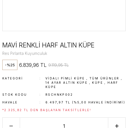
MAVİ RENKLİ HARF ALTIN KÜPE
Res Pırlanta Kuyumculuk
6.839,96 TL
9.119,95 TL
-%25
KATEGORI
VIDALI PIMLI KÜPE
,
TÜM ÜRÜNLER
,
14 AYAR ALTIN KÜPE
,
KÜPE
,
HARF
KÜPE
STOK KODU
RSCHNKP002
HAVALE
6.497,97 TL (%5,00 HAVALE INDIRIMI)
*2.325,82 TL DEN BAŞLAYAN TAKSITLERLE!