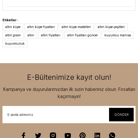
Etiketler :
altın küpe
altın küpe fiyatları
altın küpe modelleri
altın küpe çeşitleri
altın gram
altın
altın fiyatları
altın fiyatları güncel
kuyumcu manisa
kuyumculuk
E-Bültenimize kayıt olun!
Kampanya ve duyurularımızdan ilk sizin haberiniz olsun. Fırsatları
kaçırmayın!
GÖNDER