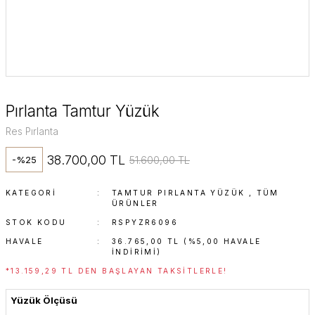
Pırlanta Tamtur Yüzük
Res Pırlanta
38.700,00 TL
51.600,00 TL
-%25
KATEGORI
TAMTUR PIRLANTA YÜZÜK
,
TÜM
ÜRÜNLER
STOK KODU
RSPYZR6096
HAVALE
36.765,00 TL (%5,00 HAVALE
INDIRIMI)
*13.159,29 TL DEN BAŞLAYAN TAKSITLERLE!
Yüzük Ölçüsü