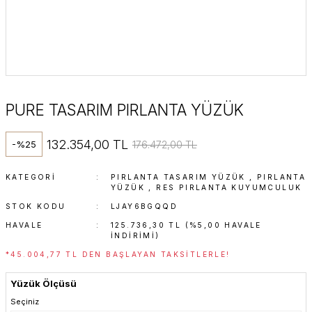
PURE TASARIM PIRLANTA YÜZÜK
132.354,00 TL
176.472,00 TL
-%25
KATEGORI
PIRLANTA TASARIM YÜZÜK
,
PIRLANTA
YÜZÜK
,
RES PIRLANTA KUYUMCULUK
STOK KODU
LJAY6BGQQD
HAVALE
125.736,30 TL (%5,00 HAVALE
INDIRIMI)
*45.004,77 TL DEN BAŞLAYAN TAKSITLERLE!
Yüzük Ölçüsü
Seçiniz