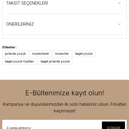
TAKSİT SEÇENEKLERİ
ÖNERİLERİNİZ
Etiketler :
pırlanta yüzük
mücevherat
mücevher
baget yüzük
baget yüzük fiyatları
baget pırlanta yüzük
E-Bültenimize kayıt olun!
Kampanya ve duyurularımızdan ilk sizin haberiniz olsun. Fırsatları
kaçırmayın!
GÖNDER