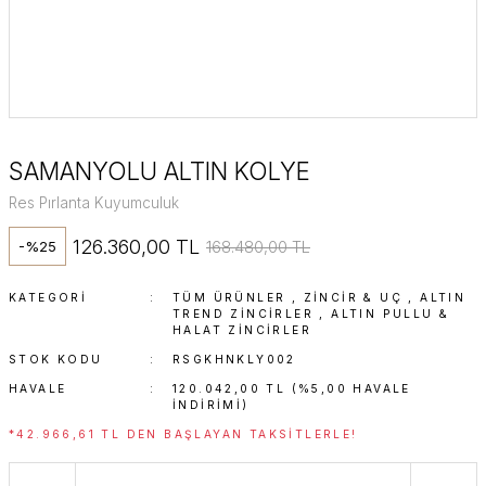
SAMANYOLU ALTIN KOLYE
Res Pırlanta Kuyumculuk
126.360,00 TL
168.480,00 TL
-%25
KATEGORI
TÜM ÜRÜNLER
,
ZINCIR & UÇ
,
ALTIN
TREND ZINCIRLER
,
ALTIN PULLU &
HALAT ZINCIRLER
STOK KODU
RSGKHNKLY002
HAVALE
120.042,00 TL (%5,00 HAVALE
INDIRIMI)
*42.966,61 TL DEN BAŞLAYAN TAKSITLERLE!