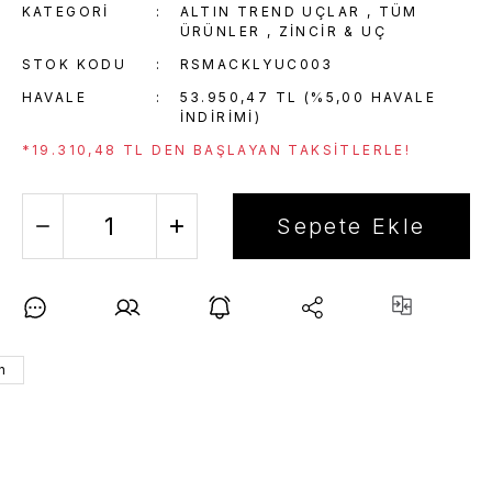
KATEGORI
ALTIN TREND UÇLAR
,
TÜM
ÜRÜNLER
,
ZINCIR & UÇ
STOK KODU
RSMACKLYUC003
HAVALE
53.950,47 TL (%5,00 HAVALE
INDIRIMI)
*19.310,48 TL DEN BAŞLAYAN TAKSITLERLE!
Sepete Ekle
n