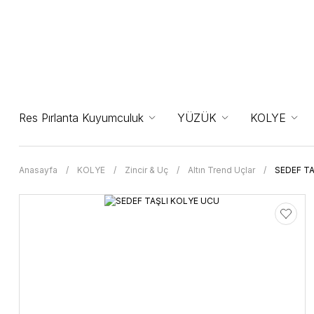
Res Pırlanta Kuyumculuk
YÜZÜK
KOLYE
Anasayfa
KOLYE
Zincir & Uç
Altın Trend Uçlar
SEDEF T