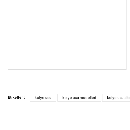
Etiketler :
kolye ucu
kolye ucu modelleri
kolye ucu altı