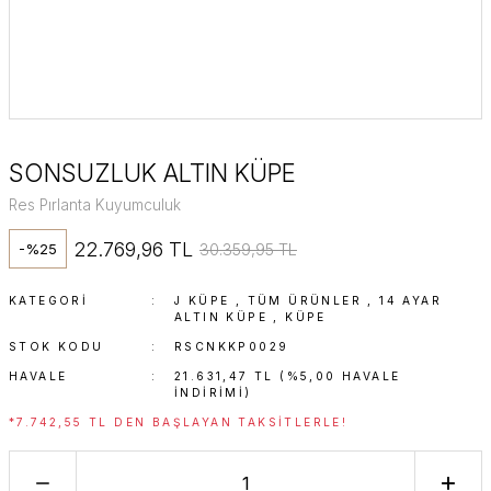
SONSUZLUK ALTIN KÜPE
Res Pırlanta Kuyumculuk
22.769,96 TL
30.359,95 TL
-%25
KATEGORI
J KÜPE
,
TÜM ÜRÜNLER
,
14 AYAR
ALTIN KÜPE
,
KÜPE
STOK KODU
RSCNKKP0029
HAVALE
21.631,47 TL (%5,00 HAVALE
INDIRIMI)
*7.742,55 TL DEN BAŞLAYAN TAKSITLERLE!