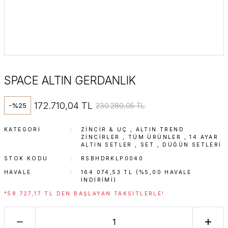
SPACE ALTIN GERDANLIK
172.710,04 TL
230.280,05 TL
-%25
KATEGORI
ZINCIR & UÇ
,
ALTIN TREND
ZINCIRLER
,
TÜM ÜRÜNLER
,
14 AYAR
ALTIN SETLER
,
SET
,
DÜĞÜN SETLERI
STOK KODU
RSBHDRKLP0040
HAVALE
164.074,53 TL (%5,00 HAVALE
INDIRIMI)
*58.727,17 TL DEN BAŞLAYAN TAKSITLERLE!