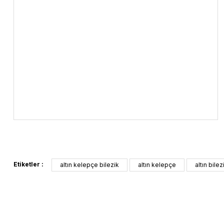
Etiketler :
altın kelepçe bilezik
altın kelepçe
altın bilez