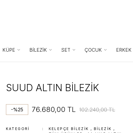
KÜPE
BİLEZİK
SET
ÇOCUK
ERKEK
SUUD ALTIN BİLEZİK
76.680,00 TL
102.240,00 TL
-%25
KATEGORI
KELEPÇE BILEZIK
,
BİLEZİK
,