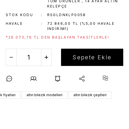
TÜM ÜRÜNLER
,
14 AYAR ALTIN
KELEPÇE
STOK KODU
RSGLDNKLP0058
HAVALE
72.846,00 TL (%5,00 HAVALE
INDIRIMI)
*26.073,76 TL DEN BAŞLAYAN TAKSITLERLE!
Sepete Ekle
ik fiyatları
altın bilezik modelleri
altın bilezik çeşitleri