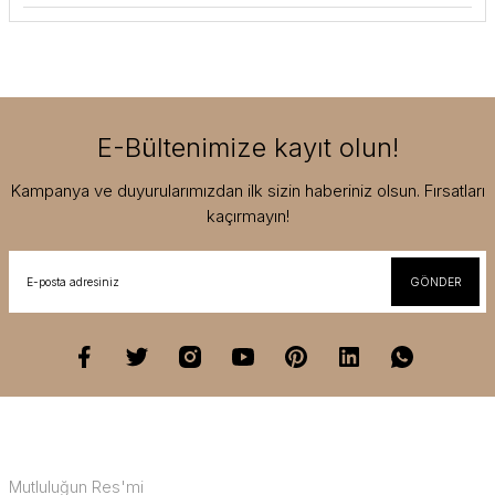
E-Bültenimize kayıt olun!
Kampanya ve duyurularımızdan ilk sizin haberiniz olsun. Fırsatları
kaçırmayın!
GÖNDER
Mutluluğun Res'mi