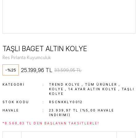
TAŞLI BAGET ALTIN KOLYE
Res Pırlanta Kuyumculuk
25.199,96 TL
33.599,95 TL
-%25
KATEGORI
TREND KOLYE
,
TÜM ÜRÜNLER
,
KOLYE
,
14 AYAR ALTIN KOLYE
,
TAŞLI
KOLYE
STOK KODU
RSCNKKLY0012
HAVALE
23.939,97 TL (%5,00 HAVALE
INDIRIMI)
*8.568,83 TL DEN BAŞLAYAN TAKSITLERLE!