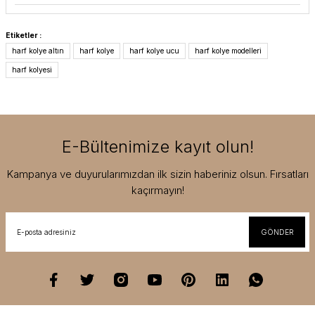
Etiketler :
harf kolye altın
harf kolye
harf kolye ucu
harf kolye modelleri
harf kolyesi
E-Bültenimize kayıt olun!
Kampanya ve duyurularımızdan ilk sizin haberiniz olsun. Fırsatları
kaçırmayın!
GÖNDER