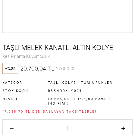
TAŞLI MELEK KANATLI ALTIN KOLYE
Res Pırlanta Kuyumculuk
20.700,04 TL
27.600,05 TL
-%25
KATEGORI
TAŞLI KOLYE
,
TÜM ÜRÜNLER
STOK KODU
RSBHDRKLY004
HAVALE
19.665,03 TL (%5,00 HAVALE
INDIRIMI)
*7.038,70 TL DEN BAŞLAYAN TAKSITLERLE!