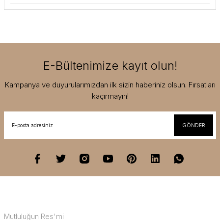
E-Bültenimize kayıt olun!
Kampanya ve duyurularımızdan ilk sizin haberiniz olsun. Fırsatları
kaçırmayın!
GÖNDER
Mutluluğun Res'mi