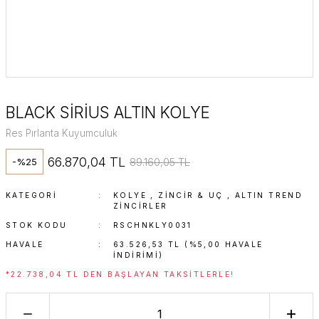
BLACK SİRİUS ALTIN KOLYE
Res Pırlanta Kuyumculuk
66.870,04 TL
89.160,05 TL
-%25
KATEGORI
KOLYE
,
ZINCIR & UÇ
,
ALTIN TREND
ZINCIRLER
STOK KODU
RSCHNKLY0031
HAVALE
63.526,53 TL (%5,00 HAVALE
INDIRIMI)
*22.738,04 TL DEN BAŞLAYAN TAKSITLERLE!