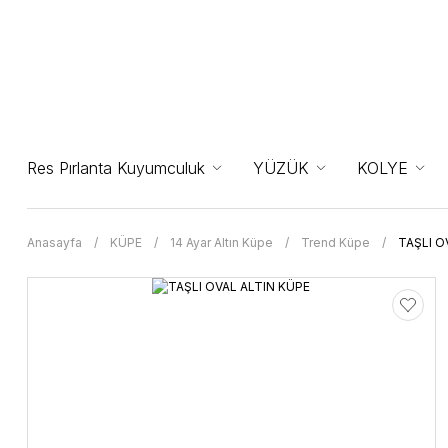
Res Pırlanta Kuyumculuk
YÜZÜK
KOLYE
Anasayfa
KÜPE
14 Ayar Altın Küpe
Trend Küpe
TAŞLI O