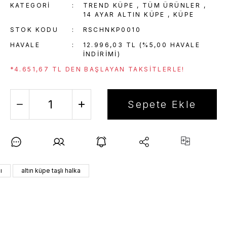
KATEGORI
TREND KÜPE
,
TÜM ÜRÜNLER
,
14 AYAR ALTIN KÜPE
,
KÜPE
STOK KODU
RSCHNKP0010
HAVALE
12.996,03 TL (%5,00 HAVALE
INDIRIMI)
*4.651,67 TL DEN BAŞLAYAN TAKSITLERLE!
Sepete Ekle
ı
altın küpe taşlı halka