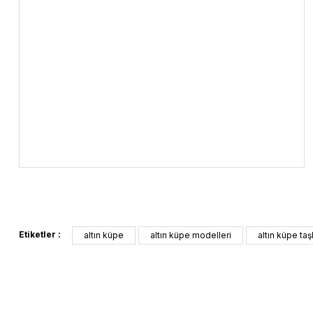
Etiketler :
altın küpe
altın küpe modelleri
altın küpe taşl