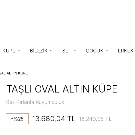
KÜPE
BİLEZİK
SET
ÇOCUK
ERKEK
VAL ALTIN KÜPE
TAŞLI OVAL ALTIN KÜPE
Res Pırlanta Kuyumculuk
13.680,04 TL
18.240,05 TL
-%25