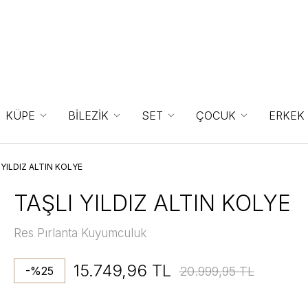
KÜPE
BİLEZİK
SET
ÇOCUK
ERKEK
 YILDIZ ALTIN KOLYE
TAŞLI YILDIZ ALTIN KOLYE
Res Pırlanta Kuyumculuk
15.749,96 TL
20.999,95 TL
-%25