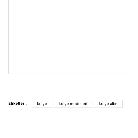
Etiketler :
kolye
kolye modelleri
kolye altın