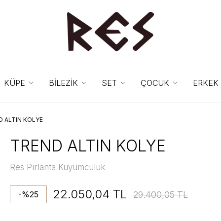
KÜPE
BİLEZİK
SET
ÇOCUK
ERKEK
D ALTIN KOLYE
TREND ALTIN KOLYE
Res Pırlanta Kuyumculuk
22.050,04 TL
29.400,05 TL
-%25