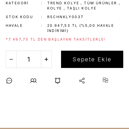
KATEGORI
TREND KOLYE
,
TÜM ÜRÜNLER
,
KOLYE
,
TAŞLI KOLYE
STOK KODU
RSCHNKLY0037
HAVALE
20.947,53 TL (%5,00 HAVALE
INDIRIMI)
*7.497,75 TL DEN BAŞLAYAN TAKSITLERLE!
Sepete Ekle