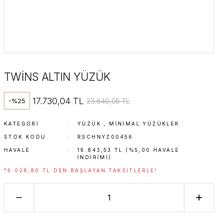
TWİNS ALTIN YÜZÜK
17.730,04 TL
23.640,05 TL
-%25
KATEGORI
YÜZÜK
,
MINIMAL YÜZÜKLER
STOK KODU
RSCHNYZ00456
HAVALE
16.843,53 TL (%5,00 HAVALE
INDIRIMI)
*6.028,80 TL DEN BAŞLAYAN TAKSITLERLE!