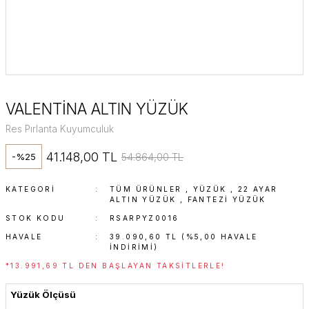
VALENTİNA ALTIN YÜZÜK
Res Pırlanta Kuyumculuk
41.148,00 TL
54.864,00 TL
-%25
KATEGORI
TÜM ÜRÜNLER
,
YÜZÜK
,
22 AYAR
ALTIN YÜZÜK
,
FANTEZI YÜZÜK
STOK KODU
RSARPYZ0016
HAVALE
39.090,60 TL (%5,00 HAVALE
INDIRIMI)
*13.991,69 TL DEN BAŞLAYAN TAKSITLERLE!
Yüzük Ölçüsü