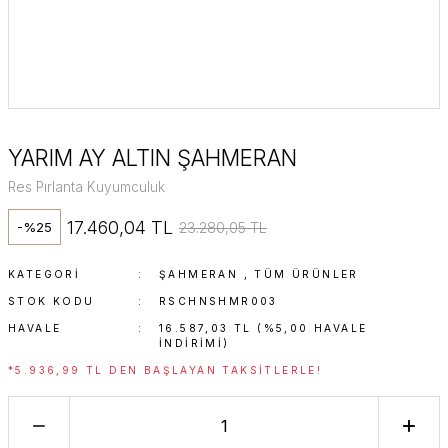
YARIM AY ALTIN ŞAHMERAN
Res Pırlanta Kuyumculuk
17.460,04 TL
23.280,05 TL
-%25
KATEGORI
ŞAHMERAN
,
TÜM ÜRÜNLER
STOK KODU
RSCHNSHMR003
HAVALE
16.587,03 TL (%5,00 HAVALE
INDIRIMI)
*5.936,99 TL DEN BAŞLAYAN TAKSITLERLE!