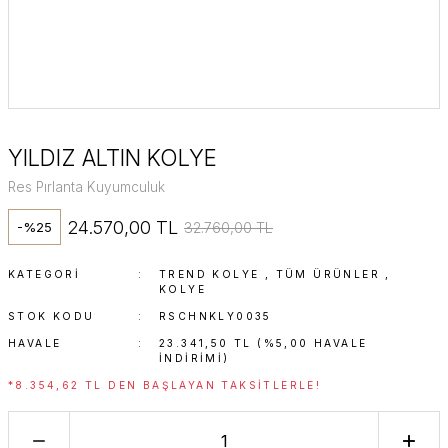
YILDIZ ALTIN KOLYE
Res Pırlanta Kuyumculuk
24.570,00 TL
32.760,00 TL
-%25
KATEGORI
TREND KOLYE
,
TÜM ÜRÜNLER
,
KOLYE
STOK KODU
RSCHNKLY0035
HAVALE
23.341,50 TL (%5,00 HAVALE
INDIRIMI)
*8.354,62 TL DEN BAŞLAYAN TAKSITLERLE!