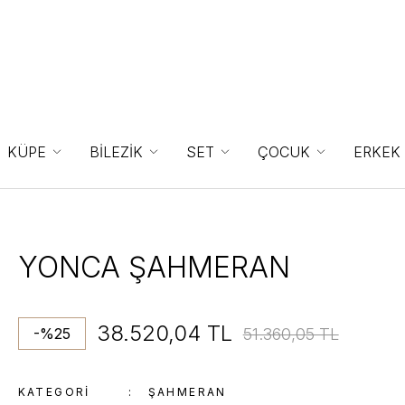
KÜPE
BİLEZİK
SET
ÇOCUK
ERKEK
YONCA ŞAHMERAN
38.520,04 TL
51.360,05 TL
-%25
KATEGORI
ŞAHMERAN