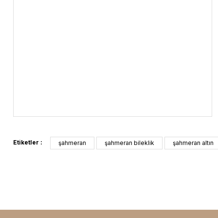
Etiketler :
şahmeran
şahmeran bileklik
şahmeran altın