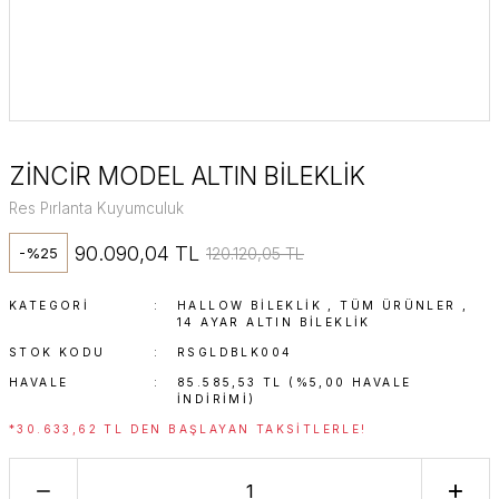
ZİNCİR MODEL ALTIN BİLEKLİK
Res Pırlanta Kuyumculuk
90.090,04 TL
120.120,05 TL
-%25
KATEGORI
HALLOW BILEKLIK
,
TÜM ÜRÜNLER
,
14 AYAR ALTIN BILEKLIK
STOK KODU
RSGLDBLK004
HAVALE
85.585,53 TL (%5,00 HAVALE
INDIRIMI)
*30.633,62 TL DEN BAŞLAYAN TAKSITLERLE!