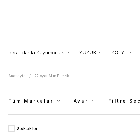
Res Pırlanta Kuyumculuk
YÜZÜK
KOLYE
Anasayfa
22 Ayar Altın Bilezik
Tüm Markalar
Ayar
Filtre Se
Stoktakiler