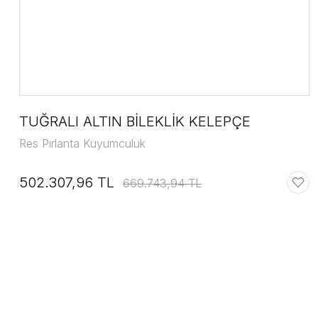
TUĞRALI ALTIN BİLEKLİK KELEPÇE
Res Pırlanta Kuyumculuk
502.307,96 TL
669.743,94 TL