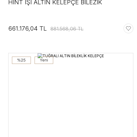
HİNT İŞİ ALTIN KELEPÇE BİLEZİK
661.176,04 TL
881.568,06 TL
%25
Yeni