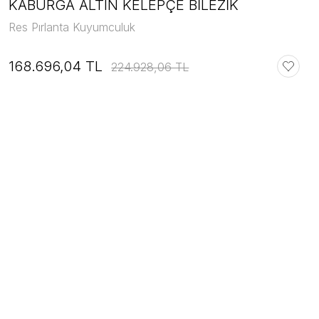
KABURGA ALTIN KELEPÇE BİLEZİK
Res Pırlanta Kuyumculuk
168.696,04 TL
224.928,06 TL