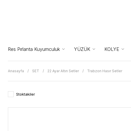
Res Pırlanta Kuyumculuk
YÜZÜK
KOLYE
Anasayfa
SET
22 Ayar Altın Setler
Trabzon Hasır Setler
Stoktakiler