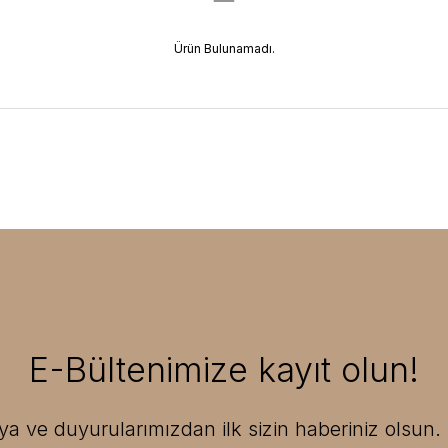
Ürün Bulunamadı.
E-Bültenimize kayıt olun!
 ve duyurularımızdan ilk sizin haberiniz olsun. F