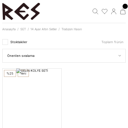
Anasayfa
SET
14 Ayar Altın Setler
Trabzon Hasırı
Stoktakiler
Toplam
1
ürün
%25
Yeni