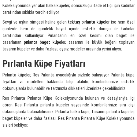
Koleksiyonunda yer alan halka küpeler, sonsuzluğu ifade ettiği için kadınlar
tarafından sıklıkla tercih ediliyor.
Sevgi ve aşkın simgesi haline gelen
tektaş pırlanta küpe
ler ise hem özel
günlerde hem de gündelik hayat içinde estetik duruşu ile kadınlar
tarafından kullanılıyor. Pırlantanın en özel kesimi olan baget ile
tasarlanan
pırlanta baget küpe
ler, tasarımı ile büyük beğeni toplayan
tasarım küpeler ve daha fazlası; eşsiz modeller arasında yerini alıyor.
Pırlanta Küpe Fiyatları
Pırlanta küpeler, Res Pırlanta ayrıcalığıyla sizlerle buluşuyor. Pırlanta küpe
fiyatları ve modelleri hakkında bilgi alabilir, kombinlerinize estetik
dokunuşlarda bulunabilir ve tarzınızla dikkatleri üzerinize çekebilirsiniz.
Res Pırlanta Pırlanta Küpe Koleksiyonunda bulunan ve detaylarıyla ilgi
gören Res Pırlanta pırlanta küpeler sayesinde kombinlerinize sıra dışı
dokunuşlarda bulunabilirsiniz. Pırlanta halka küpe, tasarım pırlanta küpeler,
baget küpeler ve daha fazlası; Res Pırlanta Pırlanta Küpe Koleksiyonunda
sizleri bekliyor.