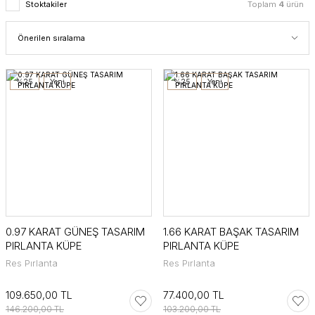
Stoktakiler
Toplam
4
ürün
%25
Yeni
%25
Yeni
0.97 KARAT GÜNEŞ TASARIM
1.66 KARAT BAŞAK TASARIM
PIRLANTA KÜPE
PIRLANTA KÜPE
Res Pırlanta
Res Pırlanta
109.650,00 TL
77.400,00 TL
146.200,00 TL
103.200,00 TL