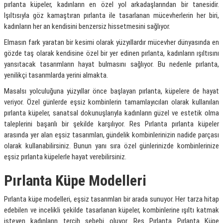
pırlanta küpeler, kadınların en özel yol arkadaşlarından bir tanesidir.
Işıltısıyla göz kamaştıran pırlanta ile tasarlanan mücevherlerin her biri,
kadınların her an kendisini benzersiz hissetmesini sağlıyor.
Elmasın fark yaratan bir kesimi olarak yüzyıllardır mücevher dünyasında en
gözde taş olarak kendisine özel bir yer edinen pırlanta, kadınların ışıltısını
yansıtacak tasarımların hayat bulmasını sağlıyor. Bu nedenle pırlanta,
yenilikçi tasarımlarda yerini almakta.
Masalsı yolculuğuna yüzyıllar önce başlayan pırlanta, küpelere de hayat
veriyor. Özel günlerde eşsiz kombinlerin tamamlayıcıları olarak kullanılan
pırlanta küpeler, sanatsal dokunuşlarıyla kadınların güzel ve estetik olma
taleplerini başarılı bir şekilde karşılıyor. Res Pırlanta pırlanta küpeler
arasında yer alan eşsiz tasarımları, gündelik kombinlerinizin nadide parçası
olarak kullanabilirsiniz. Bunun yanı sıra özel günlerinizde kombinlerinize
eşsiz pırlanta küpelerle hayat verebilirsiniz.
Pırlanta Küpe Modelleri
Pırlanta küpe modelleri, eşsiz tasarımları bir arada sunuyor. Her tarza hitap
edebilen ve incelikli şekilde tasarlanan küpeler, kombinlerine ışıltı katmak
isteyen kadınların tercih sebebi oluyor. Res Pırlanta Pırlanta Küpe