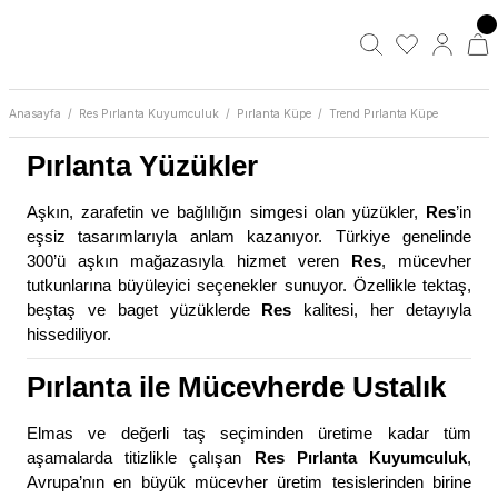
Anasayfa
Res Pırlanta Kuyumculuk
Pırlanta Küpe
Trend Pırlanta Küpe
Pırlanta Yüzükler
Aşkın, zarafetin ve bağlılığın simgesi olan yüzükler,
Res
’in
eşsiz tasarımlarıyla anlam kazanıyor. Türkiye genelinde
300’ü aşkın mağazasıyla hizmet veren
Res
, mücevher
tutkunlarına büyüleyici seçenekler sunuyor. Özellikle tektaş,
beştaş ve baget yüzüklerde
Res
kalitesi, her detayıyla
hissediliyor.
Pırlanta ile Mücevherde Ustalık
Elmas ve değerli taş seçiminden üretime kadar tüm
aşamalarda titizlikle çalışan
Res Pırlanta Kuyumculuk
,
Avrupa’nın en büyük mücevher üretim tesislerinden birine