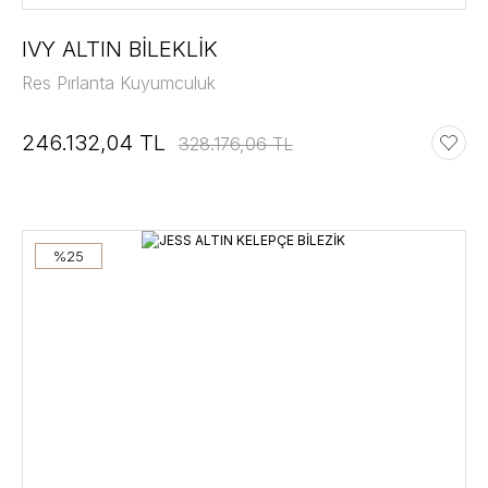
IVY ALTIN BİLEKLİK
Res Pırlanta Kuyumculuk
246.132,04 TL
328.176,06 TL
%25