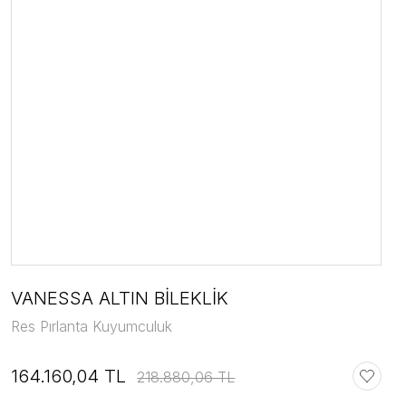
VANESSA ALTIN BİLEKLİK
Res Pırlanta Kuyumculuk
164.160,04 TL
218.880,06 TL