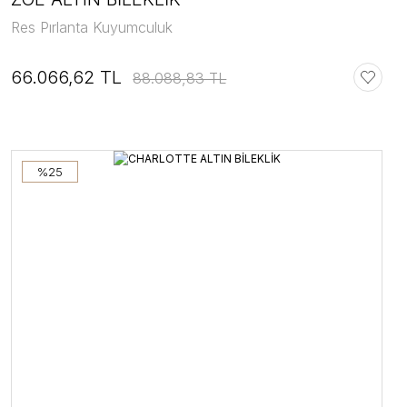
Res Pırlanta Kuyumculuk
66.066,62 TL
88.088,83 TL
%25