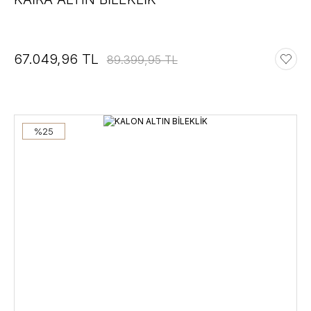
67.049,96 TL
89.399,95 TL
%25