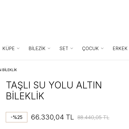
KÜPE
BİLEZİK
SET
ÇOCUK
ERKEK
N BİLEKLİK
TAŞLI SU YOLU ALTIN
BİLEKLİK
66.330,04 TL
88.440,05 TL
-%25