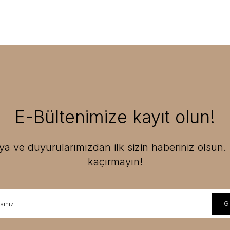
E-Bültenimize kayıt olun!
 ve duyurularımızdan ilk sizin haberiniz olsun. F
kaçırmayın!