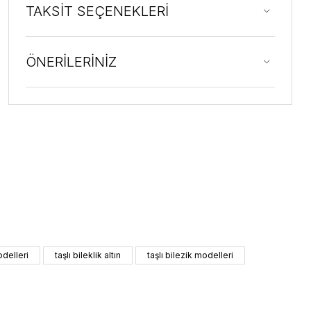
TAKSİT SEÇENEKLERİ
ÖNERİLERİNİZ
odelleri
taşlı bileklik altın
taşlı bilezik modelleri