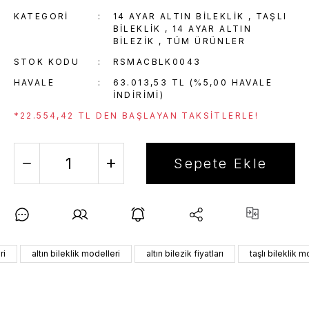
KATEGORI
14 AYAR ALTIN BILEKLIK
,
TAŞLI
BILEKLIK
,
14 AYAR ALTIN
BILEZIK
,
TÜM ÜRÜNLER
STOK KODU
RSMACBLK0043
HAVALE
63.013,53 TL (%5,00 HAVALE
INDIRIMI)
*22.554,42 TL DEN BAŞLAYAN TAKSITLERLE!
Sepete Ekle
ri
altın bileklik modelleri
altın bilezik fiyatları
taşlı bileklik m