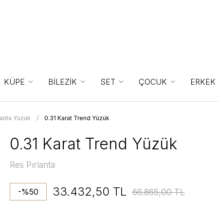
KÜPE
BİLEZİK
SET
ÇOCUK
ERKEK
lanta Yüzük
0.31 Karat Trend Yüzük
0.31 Karat Trend Yüzük
Res Pırlanta
33.432,50 TL
66.865,00 TL
-%50