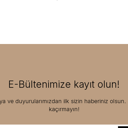
E-Bültenimize kayıt olun!
 ve duyurularımızdan ilk sizin haberiniz olsun. F
kaçırmayın!