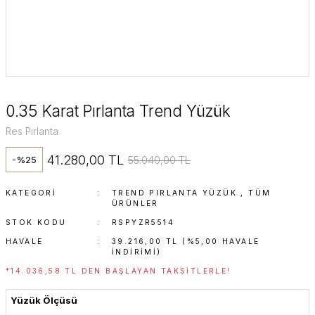
0.35 Karat Pırlanta Trend Yüzük
Res Pırlanta
41.280,00 TL
55.040,00 TL
-%25
KATEGORI
TREND PIRLANTA YÜZÜK
,
TÜM
ÜRÜNLER
STOK KODU
RSPYZR5514
HAVALE
39.216,00 TL (%5,00 HAVALE
INDIRIMI)
*14.036,58 TL DEN BAŞLAYAN TAKSITLERLE!
Yüzük Ölçüsü