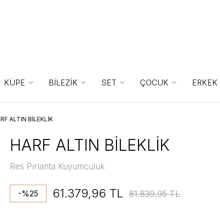
KÜPE
BİLEZİK
SET
ÇOCUK
ERKEK
RF ALTIN BİLEKLİK
HARF ALTIN BİLEKLİK
Res Pırlanta Kuyumculuk
61.379,96 TL
81.839,95 TL
-%25