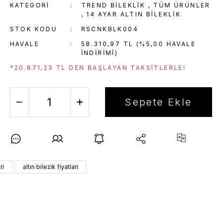
KATEGORI
TREND BILEKLIK
,
TÜM ÜRÜNLER
,
14 AYAR ALTIN BILEKLIK
STOK KODU
RSCNKBLK004
HAVALE
58.310,97 TL (%5,00 HAVALE
INDIRIMI)
*20.871,23 TL DEN BAŞLAYAN TAKSITLERLE!
Sepete Ekle
ri
altın bilezik fiyatları