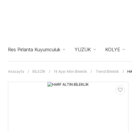
Res Pırlanta Kuyumculuk
YÜZÜK
KOLYE
Anasayfa
BİLEZİK
14 Ayar Altın Bileklik
Trend Bileklik
HA