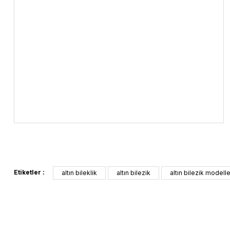
Etiketler :
altın bileklik
altın bilezik
altın bilezik modelle