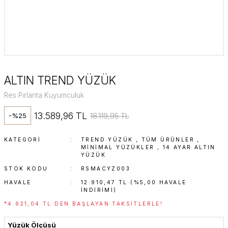
ALTIN TREND YÜZÜK
Res Pırlanta Kuyumculuk
13.589,96 TL
18.119,95 TL
-%25
KATEGORI
TREND YÜZÜK
,
TÜM ÜRÜNLER
,
MINIMAL YÜZÜKLER
,
14 AYAR ALTIN
YÜZÜK
STOK KODU
RSMACYZ003
HAVALE
12.910,47 TL (%5,00 HAVALE
INDIRIMI)
*4.621,04 TL DEN BAŞLAYAN TAKSITLERLE!
Yüzük Ölçüsü