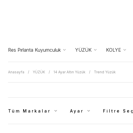
Res Pırlanta Kuyumculuk
YÜZÜK
KOLYE
Anasayfa
YÜZÜK
14 Ayar Altın Yüzük
Trend Yüzük
Tüm Markalar
Ayar
Filtre Se