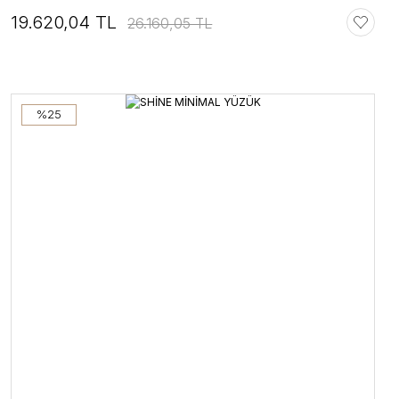
19.620,04 TL
26.160,05 TL
%25