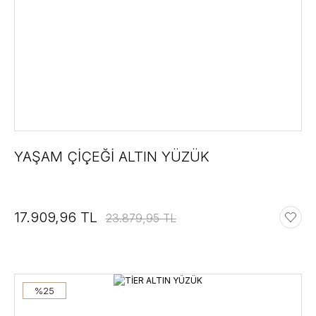
YAŞAM ÇİÇEĞİ ALTIN YÜZÜK
17.909,96 TL
23.879,95 TL
%25