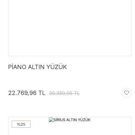
PİANO ALTIN YÜZÜK
22.769,96 TL
30.359,95 TL
%25