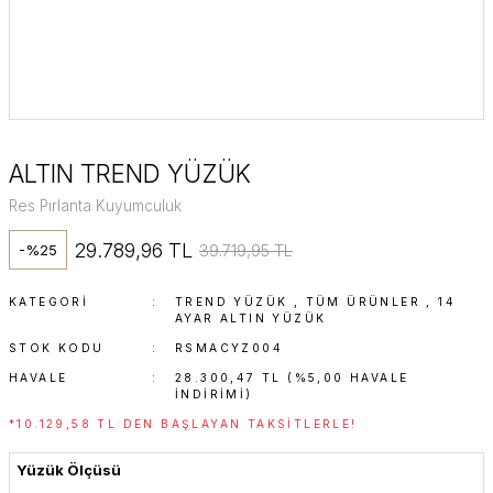
ALTIN TREND YÜZÜK
Res Pırlanta Kuyumculuk
29.789,96 TL
39.719,95 TL
-%25
KATEGORI
TREND YÜZÜK
,
TÜM ÜRÜNLER
,
14
AYAR ALTIN YÜZÜK
STOK KODU
RSMACYZ004
HAVALE
28.300,47 TL (%5,00 HAVALE
INDIRIMI)
*10.129,58 TL DEN BAŞLAYAN TAKSITLERLE!
Yüzük Ölçüsü